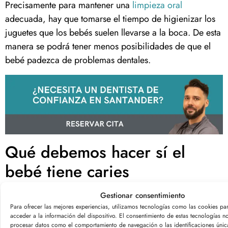
Precisamente para mantener una
limpieza oral
adecuada, hay que tomarse el tiempo de higienizar los
juguetes que los bebés suelen llevarse a la boca. De esta
manera se podrá tener menos posibilidades de que el
bebé padezca de problemas dentales.
Qué debemos hacer sí el
bebé tiene caries
Mientras más pronto se identifique, existen más
Gestionar consentimiento
Para ofrecer las mejores experiencias, utilizamos tecnologías como las cookies pa
probabilidades de que el problema pueda solucionarse
acceder a la información del dispositivo. El consentimiento de estas tecnologías no
sin mayores complicaciones. Por eso, al notar algo
procesar datos como el comportamiento de navegación o las identificaciones únicas