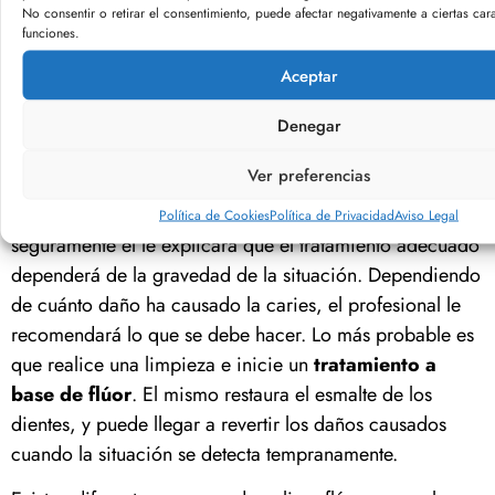
No consentir o retirar el consentimiento, puede afectar negativamente a ciertas cara
inusual en la dentadura del bebé, lo primero que
funciones.
debemos hacer es acudir a la consulta de un
Aceptar
especialista. Recuerda que el odontólogo u
odontopediatra es el profesional adecuado para tratar
Denegar
este tipo de situaciones, por lo que no dejes de
escuchar y seguir sus recomendaciones.
Ver preferencias
Una vez en manos de un
odontólogo experto
,
Política de Cookies
Política de Privacidad
Aviso Legal
seguramente él le explicará que el tratamiento adecuado
dependerá de la gravedad de la situación. Dependiendo
de cuánto daño ha causado la caries, el profesional le
recomendará lo que se debe hacer. Lo más probable es
que realice una limpieza e inicie un
tratamiento a
base de flúor
. El mismo restaura el esmalte de los
dientes, y puede llegar a revertir los daños causados
cuando la situación se detecta tempranamente.