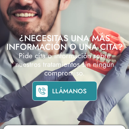
¿NECESITAS UNA MÁS
INFORMACIÓN O UNA CITA?
Pide cita o información sobre
nuestros tratamientos sin ningún
compromiso.
LLÁMANOS