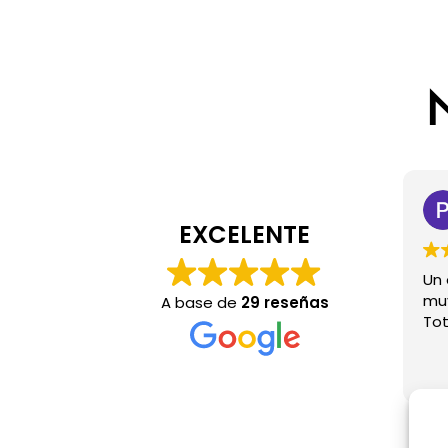
EXCELENTE
Un 
muy
A base de
29 reseñas
To