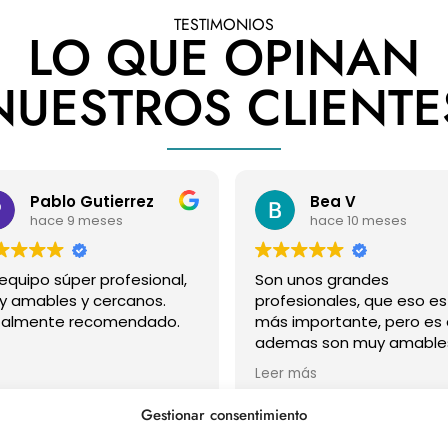
TESTIMONIOS
LO QUE OPINAN
NUESTROS CLIENTE
Pablo Gutierrez
Bea V
hace 9 meses
hace 10 meses
equipo súper profesional,
Son unos grandes
 amables y cercanos.
profesionales, que eso es
talmente recomendado.
más importante, pero es
ademas son muy amables,
considerados y super
Leer más
puntuales (algo que por
desgracia no suele ocurrir
Gestionar consentimiento