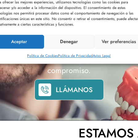
a ofrecer las mejores experiencias, utilizamos tecnologías como las cookies para
acenar y/o acceder a la información del dispositivo. El consentimiento de estas
nologías nos permitirá procesar datos como el comportamiento de navegación o las
ntificaciones únicas en este sitio. No consentir o retirar el consentimiento, puede afecta
ativamente a ciertas características y funciones.
Aceptar
Denegar
Ver preferencias
NA MÁS INFORMACIÓ
Política de Cookies
Política de Privacidad
Aviso Legal
o información sobre nuestros tratamientos
compromiso.
LLÁMANOS
ESTAMOS 