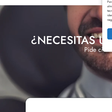
Par
alm
tec
ide
neg
¿NECESITAS U
Pide cita 