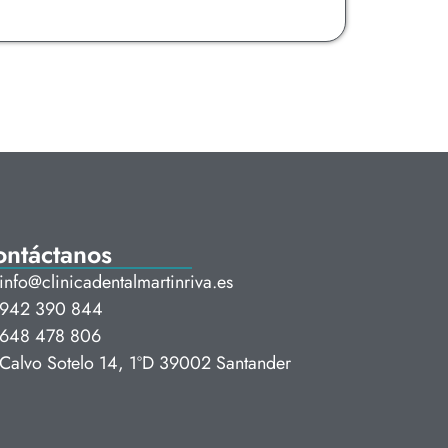
ontáctanos
info@clinicadentalmartinriva.es
942 390 844
648 478 806
Calvo Sotelo 14, 1ºD 39002 Santander