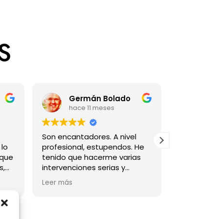
S
Germán Bolado
Na
hace 11 meses
hac
Son encantadores. A nivel
Todo muy b
 lo
profesional, estupendos. He
muy amabl
 que
tenido que hacerme varias
intervenciones serias y
siempre lo han hecho bien.
Leer más
)