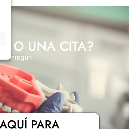
r
N O UNA CITA?
 sin ningún
AQUÍ PARA