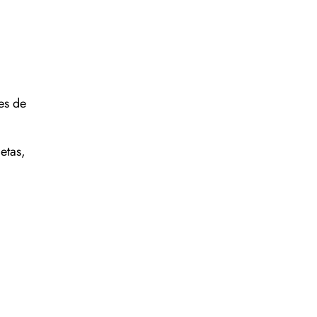
es de
etas,