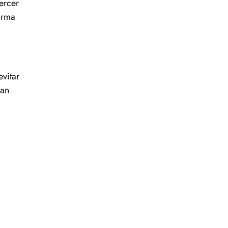
ercer
orma
vitar
dan