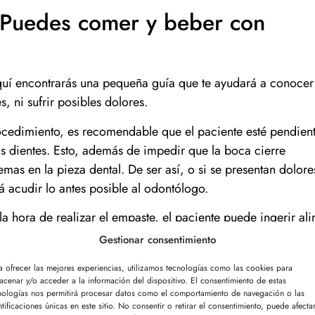
 ¿Puedes comer y beber con
aquí encontrarás una pequeña guía que te ayudará a conocer
, ni sufrir posibles dolores.
procedimiento, es recomendable que el paciente esté pendien
 dientes. Esto, además de impedir que la boca cierre
s en la pieza dental. De ser así, o si se presentan dolore
 acudir lo antes posible al odontólogo.
la hora de realizar el empaste, el paciente puede ingerir al
miento se realizó con anestesia local, generalmente el paci
Gestionar consentimiento
ibilidad en la zona tratada, por lo que no se recomienda b
a ofrecer las mejores experiencias, utilizamos tecnologías como las cookies para
acenar y/o acceder a la información del dispositivo. El consentimiento de estas
nologías nos permitirá procesar datos como el comportamiento de navegación o las
otivo de la insensibilización de la boca provocada por la
ntificaciones únicas en este sitio. No consentir o retirar el consentimiento, puede afecta