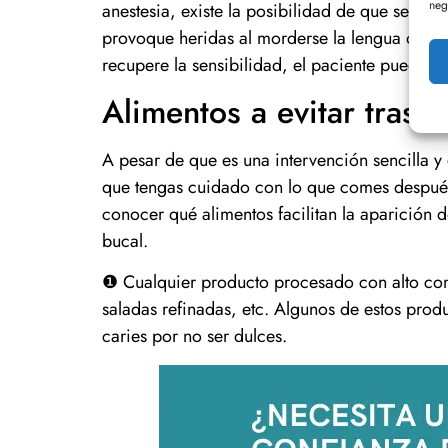
neg
anestesia, existe la posibilidad de que se le
provoque heridas al morderse la lengua o la m
recupere la sensibilidad, el paciente puede v
Alimentos a evitar tras
A pesar de que es una intervención sencilla 
que tengas cuidado con lo que comes después 
conocer qué alimentos facilitan la aparición 
bucal.
❶ Cualquier producto procesado con alto con
saladas refinadas, etc. Algunos de estos pro
caries por no ser dulces.