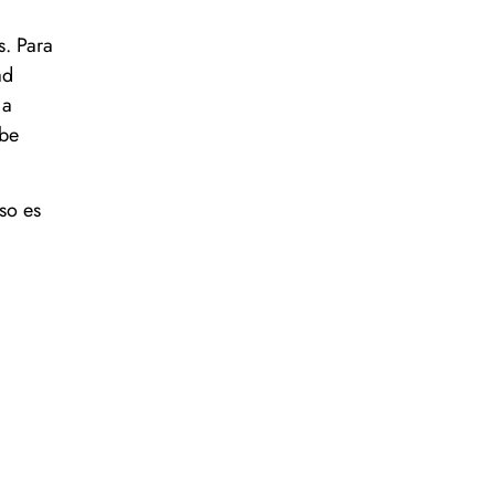
s. Para
ad
 a
ebe
so es