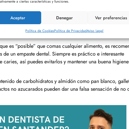
ativamente a ciertas características y funciones.
 caiga de la boca la comida o la bebida. Además, es posible
ejilla. Una vez que haya pasado el efecto de la anestesia y 
Aceptar
Denegar
Ver preferencias
olver a comer y beber de manera habitual.
 un empaste
Política de Cookies
Política de Privacidad
Aviso Legal
y que es “posible” que comas cualquier alimento, es recome
de un empaste dental. Siempre es práctico e interesante
de caries, así puedes evitarlos y mantener una buena higiene
tenido de carbohidratos y almidón como pan blanco, galle
ductos no azucarados pueden dar una falsa sensación de no 