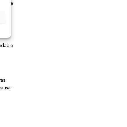
 que se
se
ndable
tas
causar