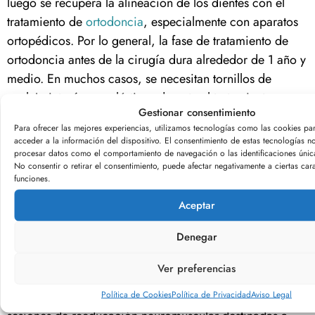
luego se recupera la alineación de los dientes con el
tratamiento de
ortodoncia
, especialmente con aparatos
ortopédicos. Por lo general, la fase de tratamiento de
ortodoncia antes de la cirugía dura alrededor de 1 año y
medio. En muchos casos, se necesitan tornillos de
anclaje intraóseo y elásticos durante el tratamiento.
Gestionar consentimiento
Para ofrecer las mejores experiencias, utilizamos tecnologías como las cookies pa
acceder a la información del dispositivo. El consentimiento de estas tecnologías no
procesar datos como el comportamiento de navegación o las identificaciones únicas
No consentir o retirar el consentimiento, puede afectar negativamente a ciertas cara
funciones.
Aceptar
El proceso completo de tratar la retrognatia mediante
Denegar
cirugía y ortodoncia suele llevar alrededor de 2 años. A
veces, algunos pacientes también pueden requerir la
Ver preferencias
ayuda de un logopeda y sesiones de fisioterapia
después de la cirugía, especialmente para posibles
Política de Cookies
Política de Privacidad
Aviso Legal