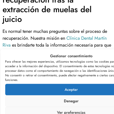
extracción de muelas del
juicio
Es normal tener muchas preguntas sobre el proceso de
recuperación. Nuestra misión en
Clínica Dental Martín
Riva
es brindarte toda la información necesaria para que
te sientas seguro y tranquilo.
Gestionar consentimiento
Para ofrecer las mejores experiencias, utilizamos tecnologías como las cookies pa
acceder a la información del dispositivo. El consentimiento de estas tecnologías no
procesar datos como el comportamiento de navegación o las identificaciones únicas
No consentir o retirar el consentimiento, puede afectar negativamente a ciertas cara
funciones.
Aceptar
Desde cuánto tiempo debes esperar para comer
Denegar
alimentos sólidos hasta si es seguro hacer ejercicio,
aclaramos todas tus dudas para que tu experiencia sea
Ver preferencias