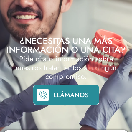
¿NECESITAS UNA MÁS
INFORMACIÓN O UNA CITA?
Pide cita o información sobre
nuestros tratamientos sin ningún
compromiso.
LLÁMANOS