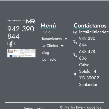
Menú
Contáctanos
942 390
info@clinicadent
Inicio
844
942 390
Tratamientos
844
La Clínica
648 478
Blog
806
Contacto
Calvo
Sotelo 14,
1ºD 39002
Santander
© Martín Riva - Todos los
Aviso legal