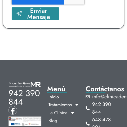
Enviar
Mensaje
Menú
Contáctanos
942 390
info@clinicadent
Inicio
844
942 390
Tratamientos
844
La Clínica
648 478
Blog