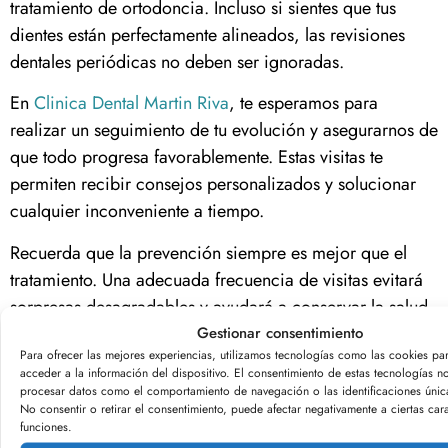
tratamiento de ortodoncia. Incluso si sientes que tus
dientes están perfectamente alineados, las revisiones
dentales periódicas no deben ser ignoradas.
En
Clinica Dental Martin Riva
, te esperamos para
realizar un seguimiento de tu evolución y asegurarnos de
que todo progresa favorablemente. Estas visitas te
permiten recibir consejos personalizados y solucionar
cualquier inconveniente a tiempo.
Recuerda que la prevención siempre es mejor que el
tratamiento. Una adecuada frecuencia de visitas evitará
sorpresas desagradables y ayudará a conservar la salud
de tu boca a largo plazo.
Gestionar consentimiento
Para ofrecer las mejores experiencias, utilizamos tecnologías como las cookies pa
¿Cómo garantizar una sonrisa
acceder a la información del dispositivo. El consentimiento de estas tecnologías no
procesar datos como el comportamiento de navegación o las identificaciones únicas
duradera?
No consentir o retirar el consentimiento, puede afectar negativamente a ciertas cara
funciones.