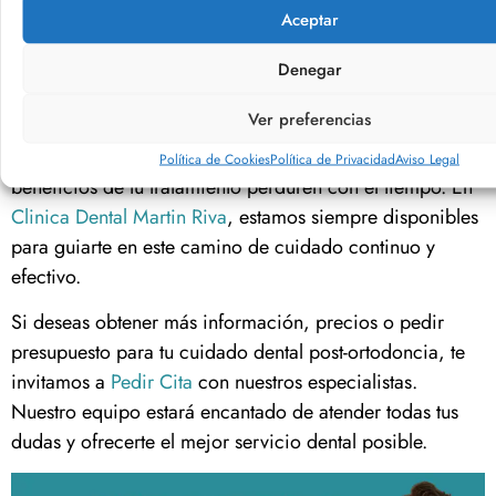
Aceptar
Con todos estos consejos, es natural querer saber cuál
es el secreto para mantener una sonrisa brillante durante
Denegar
muchos años. La clave está en la
constancia y el
compromiso
con el cuidado bucodental.
Ver preferencias
Aplicar diariamente buenos hábitos garantizas que los
Política de Cookies
Política de Privacidad
Aviso Legal
beneficios de tu tratamiento perduren con el tiempo. En
Clinica Dental Martin Riva
, estamos siempre disponibles
para guiarte en este camino de cuidado continuo y
efectivo.
Si deseas obtener más información, precios o pedir
presupuesto para tu cuidado dental post-ortodoncia, te
invitamos a
Pedir Cita
con nuestros especialistas.
Nuestro equipo estará encantado de atender todas tus
dudas y ofrecerte el mejor servicio dental posible.