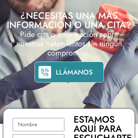
¿NECESITAS UNA MÁS
INFORMACIÓN O UNA CITA?
Pide cita o información sobre
nuestros tratamientos sin ningún
compromiso.
LLÁMANOS
ESTAMOS
AQUÍ PARA
ESCUCHARTE