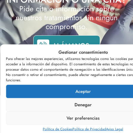
Pide cita o información sobre
nuestros tratamientos sin ningún
compromiso.
LLÁMANOS
Gestionar consentimiento
Para ofrecer las mejores experiencias, utilizamos tecnologías como las cookies pa
acceder a la información del dispositivo. El consentimiento de estas tecnologías no
procesar datos como el comportamiento de navegación o las identificaciones únicas
No consentir o retirar el consentimiento, puede afectar negativamente a ciertas cara
funciones.
ESTAMOS
Aceptar
AQUÍ PARA
Denegar
ESCUCHARTE
Nuestro equipo de
Ver preferencias
expertos está aquí para
Política de Cookies
Política de Privacidad
Aviso Legal